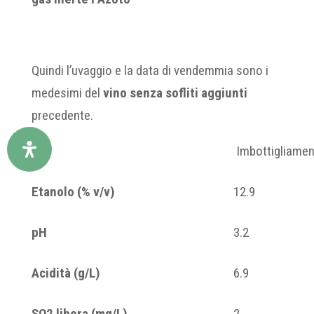
Quindi l’uvaggio e la data di vendemmia sono i
medesimi del
vino senza sofliti aggiunti
precedente.
Imbottigliame
Etanolo (% v/v)
12.9
pH
3.2
Acidità (g/L)
6.9
SO
2
libera (mg/L)
2