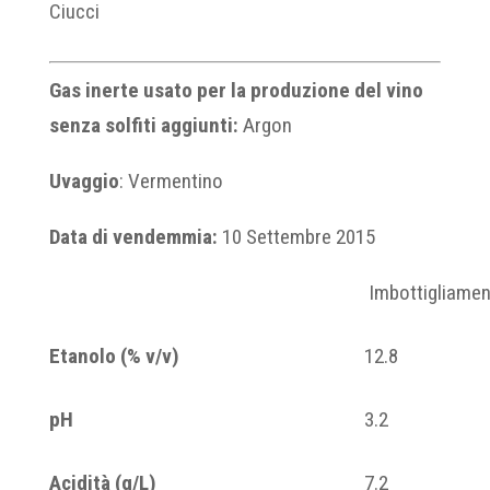
Ciucci
Gas inerte usato per la produzione del vino
senza solfiti aggiunti:
Argon
Uvaggio
: Vermentino
Data di vendemmia:
10 Settembre 2015
Imbottigliame
Etanolo (% v/v)
12.8
pH
3.2
Acidità (g/L)
7.2