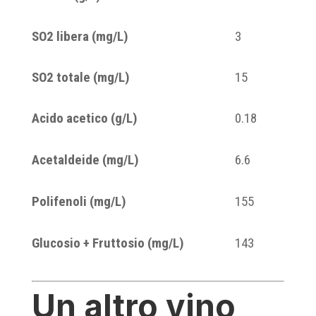
SO
2
libera (mg/L)
3
SO
2
totale (mg/L)
15
Acido acetico (g/L)
0.18
Acetaldeide (mg/L)
6.6
Polifenoli (mg/L)
155
Glucosio + Fruttosio (mg/L)
143
Un altro vino