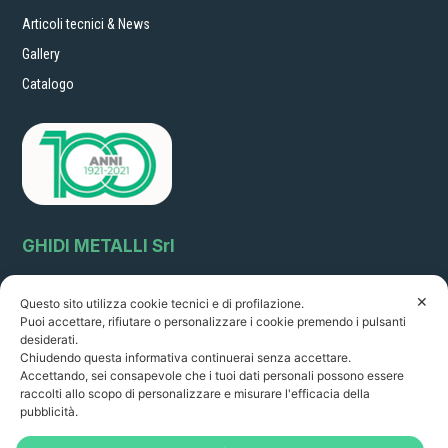
Articoli tecnici & News
Gallery
Catalogo
GHIDI METALLI Srl
Via Circonvallazione, 64
✕
Questo sito utilizza cookie tecnici e di profilazione.
51011 Borgo a Buggiano (Pistoia) Italia sales@ghidimetalli.it
Puoi accettare, rifiutare o personalizzare i cookie premendo i pulsanti
Tel . 0572 32216 - Fax 0572 30887
desiderati.
P.Iva: 01351060478
Chiudendo questa informativa continuerai senza accettare.
R.I. PT 22261 R.E.A 14249
Accettando, sei consapevole che i tuoi dati personali possono essere
raccolti allo scopo di personalizzare e misurare l'efficacia della
Orario di apertura:
pubblicità.
8.00-12.30/ 14.00 - 18.00
da lunedì a venerdì