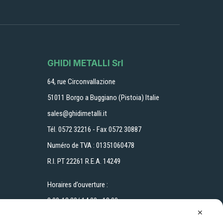
GHIDI METALLI Srl
64, rue Circonvallazione
51011 Borgo a Buggiano (Pistoia) Italie
sales@ghidimetalli.it
Tél. 0572 32216 - Fax 0572 30887
Numéro de TVA : 01351060478
R.I. PT 22261 R.E.A. 14249
Horaires d’ouverture :
8.00-12.30/ 14.00 - 18.00
✕
du lundi au vendredi