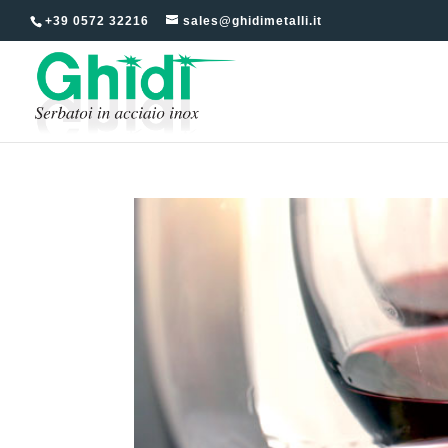
+39 0572 32216
sales@ghidimetalli.it