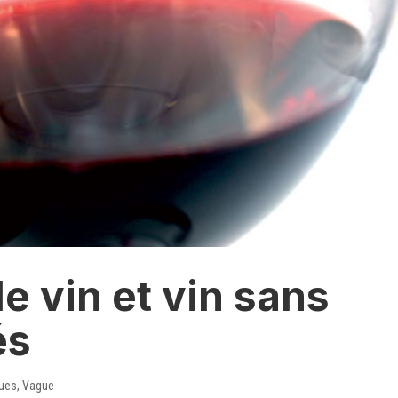
le vin et vin sans
és
ques
,
Vague