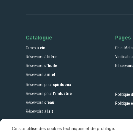
Catalogue
Pages
Cuves à
vin
Ghidi Metal
Réservoirs à
bière
Vinificate
Réservoirs
d’huile
Réservoirs
Réservoirs à
miel
Réservoirs pour
spiritueux
Réservoirs pour
l’industrie
Politique d
Réservoirs
d’eau
Politique 
Réservoirs à
lait
Ce site utilise des cookies techniques et de profilage.