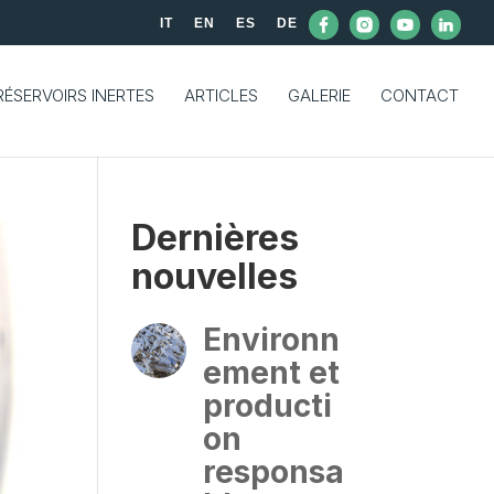
IT
EN
ES
DE
RÉSERVOIRS INERTES
ARTICLES
GALERIE
CONTACT
Dernières
nouvelles
Environn
ement et
producti
on
responsa