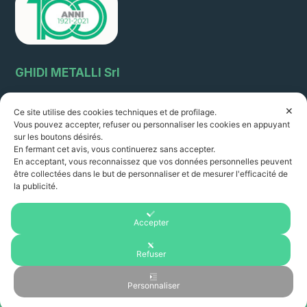
GHIDI METALLI Srl
64, rue Circonvallazione
✕
Ce site utilise des cookies techniques et de profilage.
51011 Borgo a Buggiano (Pistoia) Italie sales@ghidimetalli.it
Vous pouvez accepter, refuser ou personnaliser les cookies en appuyant
Tél. 0572 32216 - Fax 0572 30887
sur les boutons désirés.
Numéro de TVA : 01351060478
En fermant cet avis, vous continuerez sans accepter.
R.I. PT 22261 R.E.A. 14249
En acceptant, vous reconnaissez que vos données personnelles peuvent
être collectées dans le but de personnaliser et de mesurer l'efficacité de
Horaires d’ouverture :
la publicité.
8.00-12.30/ 14.00 - 18.00
du lundi au vendredi
Accepter
Refuser
Copyright © 2025 - Ghidi Metalli. Tous droits réservés
Personnaliser