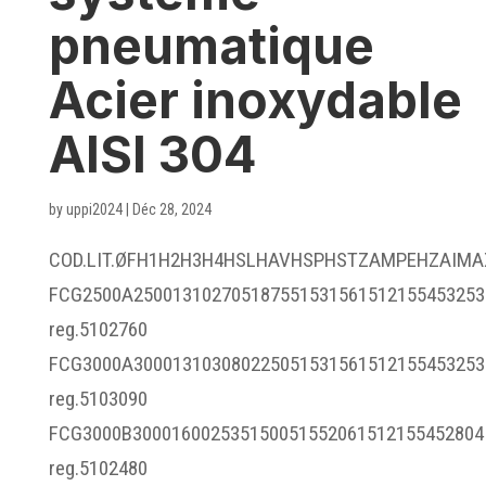
pneumatique
Acier inoxydable
AISI 304
by
uppi2024
|
Déc 28, 2024
COD.LIT.ØFH1H2H3H4HSLHAVHSPHSTZAMPEHZAIMA
FCG2500A250013102705187551531561512155453253
reg.5102760
FCG3000A300013103080225051531561512155453253
reg.5103090
FCG3000B300016002535150051552061512155452804
reg.5102480