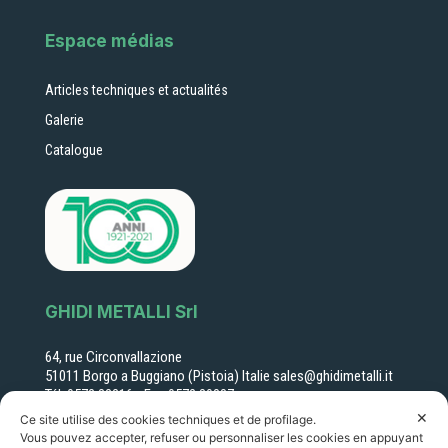
Espace médias
Articles techniques et actualités
Galerie
Catalogue
GHIDI METALLI Srl
64, rue Circonvallazione
51011 Borgo a Buggiano (Pistoia) Italie sales@ghidimetalli.it
Tél. 0572 32216 - Fax 0572 30887
Numéro de TVA : 01351060478
✕
Ce site utilise des cookies techniques et de profilage.
R.I. PT 22261 R.E.A. 14249
Vous pouvez accepter, refuser ou personnaliser les cookies en appuyant