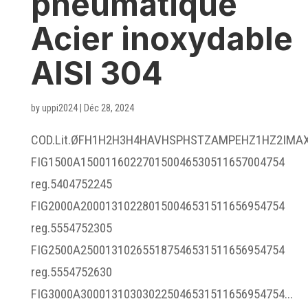
pneumatique
Acier inoxydable
AISI 304
by
uppi2024
|
Déc 28, 2024
COD.Lit.ØFH1H2H3H4HAVHSPHSTZAMPEHZ1HZ2IMA
FIG1500A150011602270150046530511657004754
reg.5404752245
FIG2000A200013102280150046531511656954754
reg.5554752305
FIG2500A250013102655187546531511656954754
reg.5554752630
FIG3000A300013103030225046531511656954754...