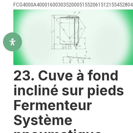
FCG4000A400016003035200051552061512155452804.
23. Cuve à fond
incliné sur pieds
Fermenteur
Système