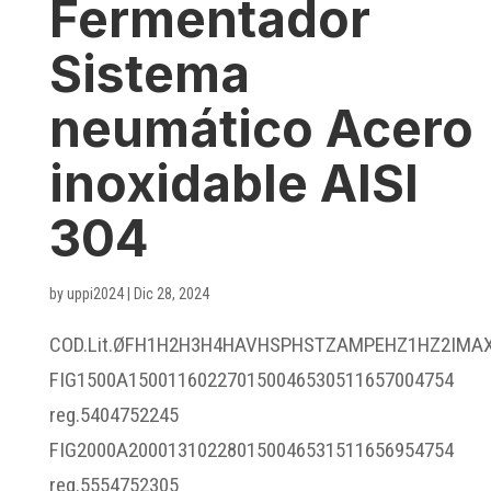
Fermentador
Sistema
neumático Acero
inoxidable AISI
304
by
uppi2024
|
Dic 28, 2024
COD.Lit.ØFH1H2H3H4HAVHSPHSTZAMPEHZ1HZ2IMA
FIG1500A150011602270150046530511657004754
reg.5404752245
FIG2000A200013102280150046531511656954754
reg.5554752305