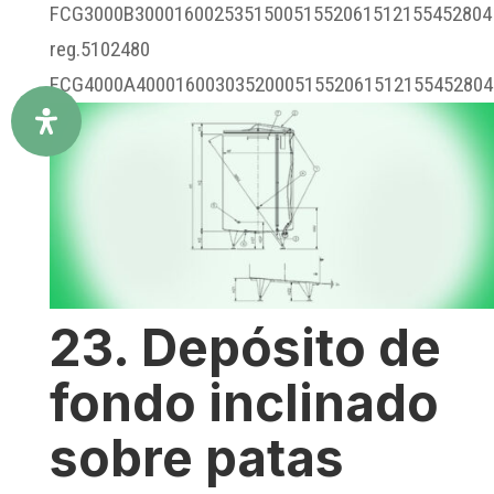
FCG3000B300016002535150051552061512155452804
reg.5102480
FCG4000A400016003035200051552061512155452804.
23. Depósito de
fondo inclinado
sobre patas