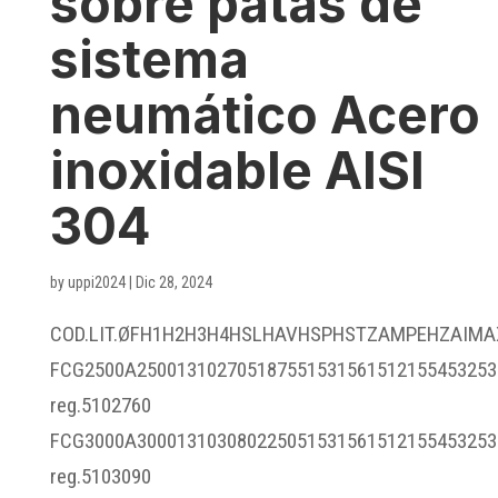
sobre patas de
sistema
neumático Acero
inoxidable AISI
304
by
uppi2024
|
Dic 28, 2024
COD.LIT.ØFH1H2H3H4HSLHAVHSPHSTZAMPEHZAIMA
FCG2500A250013102705187551531561512155453253
reg.5102760
FCG3000A300013103080225051531561512155453253
reg.5103090