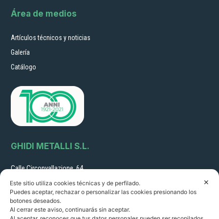
Área de medios
Artículos técnicos y noticias
Galería
Catálogo
GHIDI METALLI S.L.
Calle Circonvallazione, 64
51011 Borgo a Buggiano (Pistoia) Italia sales@ghidimetalli.it
✕
Este sitio utiliza cookies técnicas y de perfilado.
Tel. 0572 32216 - Fax 0572 30887
Puedes aceptar, rechazar o personalizar las cookies presionando los
N.º de IVA: 01351060478
botones deseados.
R.I. PT 22261 R.E.A. 14249
Al cerrar este aviso, continuarás sin aceptar.
Al aceptar, reconoces que tus datos personales pueden ser recopilados