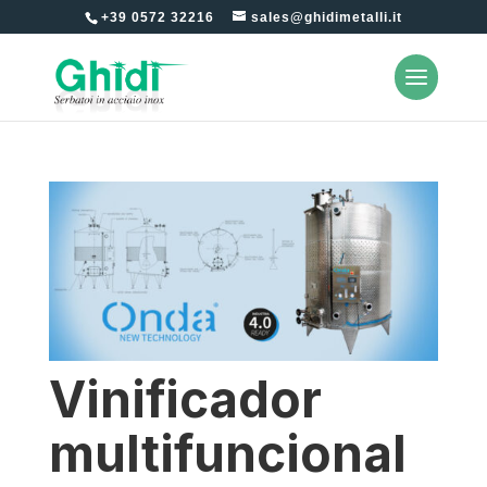
+39 0572 32216
sales@ghidimetalli.it
Vinificador
multifuncional