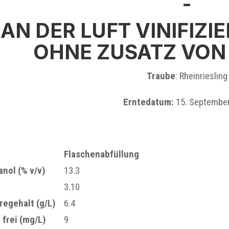
-
AN DER LUFT VINIFIZI
OHNE ZUSATZ VON
Traube
: Rheinriesling
Erntedatum:
15. Septembe
Flaschenabfüllung
anol (% v/v)
13.3
3.10
regehalt (g/L)
6.4
2
frei (mg/L)
9