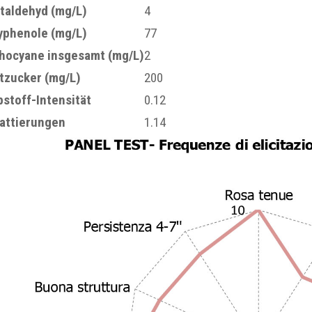
taldehyd (mg/L)
4
yphenole (mg/L)
77
hocyane insgesamt (mg/L)
2
tzucker (mg/L)
200
bstoff-Intensität
0.12
attierungen
1.14