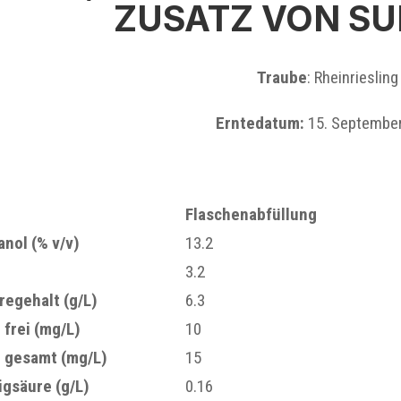
ZUSATZ VON SU
Traube
: Rheinriesling
Erntedatum:
15. Septembe
Flaschenabfüllung
anol (% v/v)
13.2
3.2
regehalt (g/L)
6.3
2
frei (mg/L)
10
2
gesamt (mg/L)
15
igsäure (g/L)
0.16