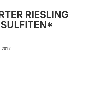
ERTER
RIESLING
 SULFITEN*
r 2017