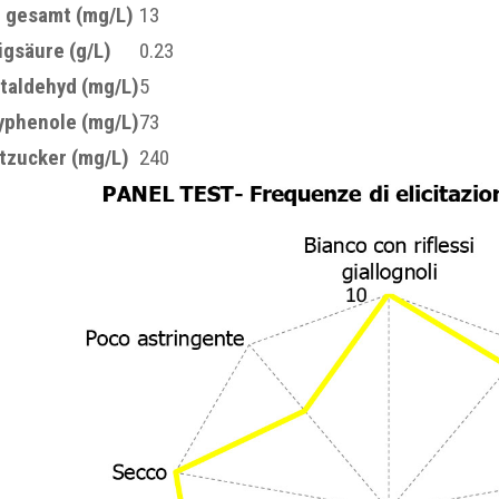
2
gesamt (mg/L)
13
igsäure (g/L)
0.23
taldehyd (mg/L)
5
yphenole (mg/L)
73
tzucker (mg/L)
240