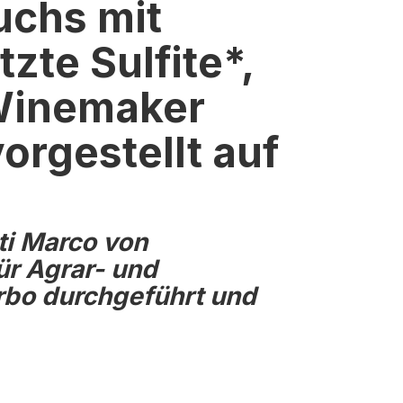
uchs mit
zte Sulfite*
,
Winemaker
orgestellt auf
sti Marco
von
ür Agrar- und
erbo durchgeführt und