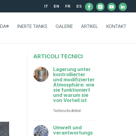
IT
EN
FR
ES
DA®
INERTE TANKS
GALERIE
ARTIKEL
KONTAKT
ARTICOLI TECNICI
Lagerung unter
kontrollierter
und modifizierter
Atmosphäre: wie
sie funktioniert
und warum sie
von Vorteil ist
Technische Artikel
Umwelt und
verantwortungs