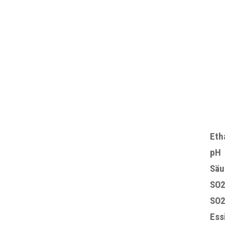
Eth
pH
Säu
SO
SO
Ess