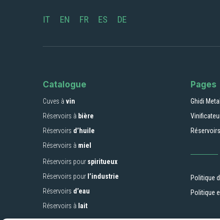
IT
EN
FR
ES
DE
Catalogue
Pages
Cuves à
vin
Ghidi Metal
Réservoirs à
bière
Vinificate
Réservoirs
d’huile
Réservoirs
Réservoirs à
miel
Réservoirs pour
spiritueux
Réservoirs pour
l’industrie
Politique d
Réservoirs
d’eau
Politique 
Réservoirs à
lait