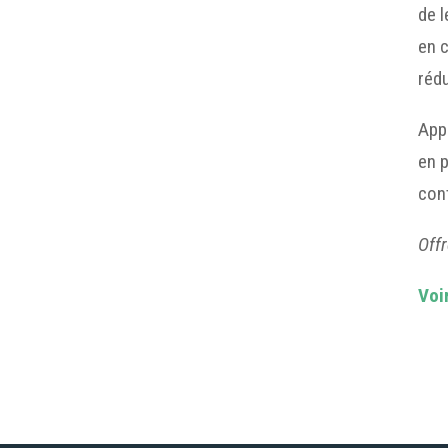
de l
en c
rédu
App
en 
con
Offr
Voi