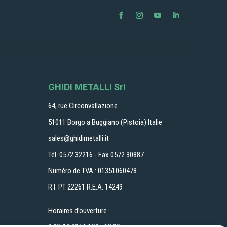
GHIDI METALLI Srl
64, rue Circonvallazione
51011 Borgo a Buggiano (Pistoia) Italie
sales@ghidimetalli.it
Tél. 0572 32216 - Fax 0572 30887
Numéro de TVA : 01351060478
R.I. PT 22261 R.E.A. 14249
Horaires d’ouverture :
8.00-12.30/ 14.00 - 18.00