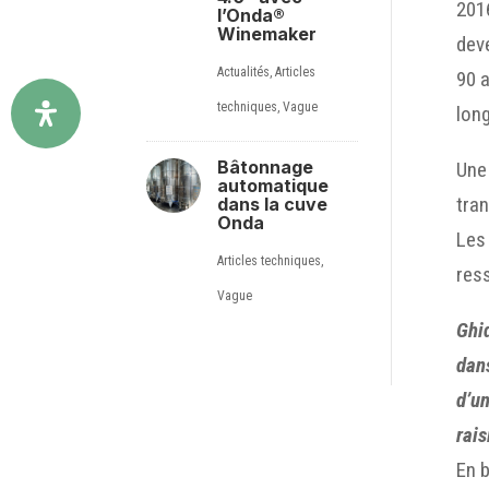
2016
l’Onda®
Winemaker
deve
Actualités
,
Articles
90 a
techniques
,
Vague
lon
Bâtonnage
Une 
automatique
tra
dans la cuve
Onda
Les
Articles techniques
,
ress
Vague
Ghid
dans
d’un
rais
En 