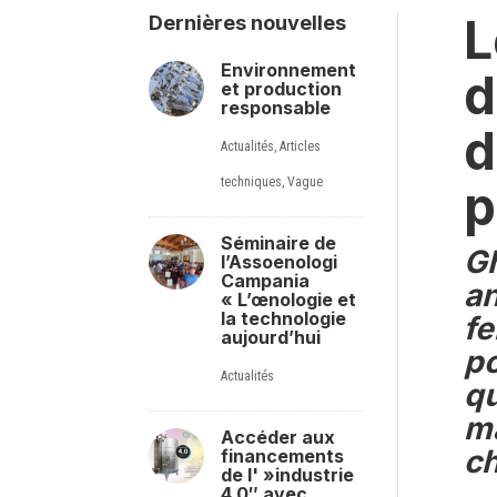
L
Dernières nouvelles
Environnement
d
et production
responsable
d
Actualités
,
Articles
techniques
,
Vague
p
Séminaire de
Gh
l’Assoenologi
Campania
an
« L’œnologie et
la technologie
fe
aujourd’hui
po
Actualités
qu
ma
Accéder aux
c
financements
de l' »industrie
4.0″ avec