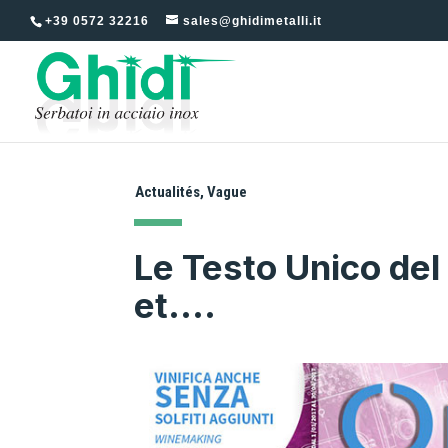
+39 0572 32216
sales@ghidimetalli.it
Actualités
,
Vague
Le Testo Unico del
et….