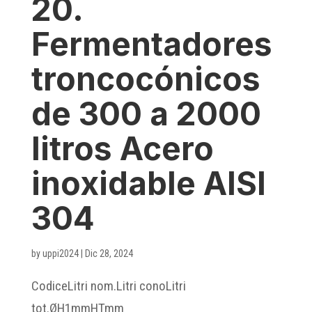
20.
Fermentadores
troncocónicos
de 300 a 2000
litros Acero
inoxidable AISI
304
by
uppi2024
|
Dic 28, 2024
CodiceLitri nom.Litri conoLitri
tot.ØH1mmHTmm