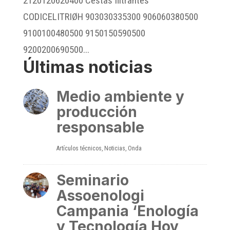
2120120620400 Cestas filtrantes
CODICELITRIØH 903030335300 906060380500
9100100480500 9150150590500
9200200690500...
Últimas noticias
Medio ambiente y
producción
responsable
Artículos técnicos
,
Noticias
,
Onda
Seminario
Assoenologi
Campania ‘Enología
y Tecnología Hoy