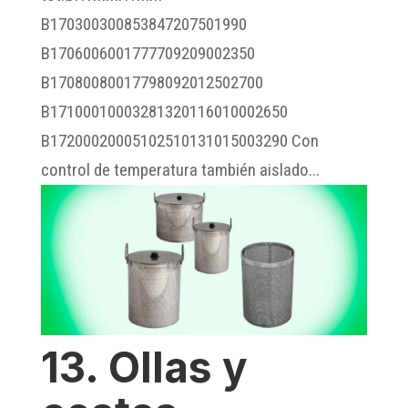
B170300300853847207501990
B1706006001777709209002350
B17080080017798092012502700
B17100010003281320116010002650
B17200020005102510131015003290 Con
control de temperatura también aislado...
13. Ollas y