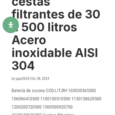
cestas
filtrantes de 30
a 500 litros
Acero
inoxidable AISI
304
by
uppi2024
|
Dic 28, 2024
Batería de cocina COD.LIT.ØH 103030365300
106066410500 1100100510500 1150150620500
1200200720500 1500500920750