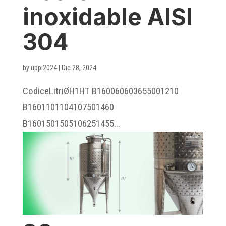
inoxidable AISI
304
by
uppi2024
|
Dic 28, 2024
CodiceLitriØH1HT B160060603655001210
B1601101104107501460
B1601501505106251455...