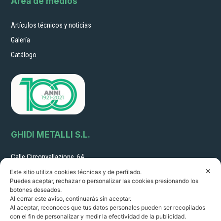
Área de medios
Artículos técnicos y noticias
Galería
Catálogo
GHIDI METALLI S.L.
Calle Circonvallazione, 64
51011 Borgo a Buggiano (Pistoia) Italia sales@ghidimetalli.it
✕
Este sitio utiliza cookies técnicas y de perfilado.
Tel. 0572 32216 - Fax 0572 30887
Puedes aceptar, rechazar o personalizar las cookies presionando los
N.º de IVA: 01351060478
botones deseados.
R.I. PT 22261 R.E.A. 14249
Al cerrar este aviso, continuarás sin aceptar.
Al aceptar, reconoces que tus datos personales pueden ser recopilados
Horario de apertura:
con el fin de personalizar y medir la efectividad de la publicidad.
8.00-12.30/ 14.00 - 18.00