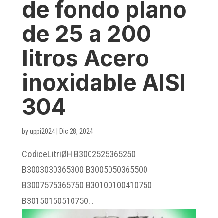
de fondo plano
de 25 a 200
litros Acero
inoxidable AISI
304
by
uppi2024
|
Dic 28, 2024
CodiceLitriØH B3002525365250
B3003030365300 B3005050365500
B3007575365750 B30100100410750
B30150150510750...