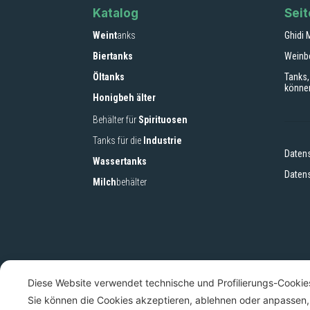
Katalog
Sei
Weint
anks
Ghidi 
Biertanks
Weinb
Öltanks
Tanks,
könne
Honigbeh älter
Behälter für
Spirituosen
Tanks für die
Industrie
Daten
Wassertanks
Daten
Milch
behälter
Diese Website verwendet technische und Profilierungs-Cookie
Sie können die Cookies akzeptieren, ablehnen oder anpassen,