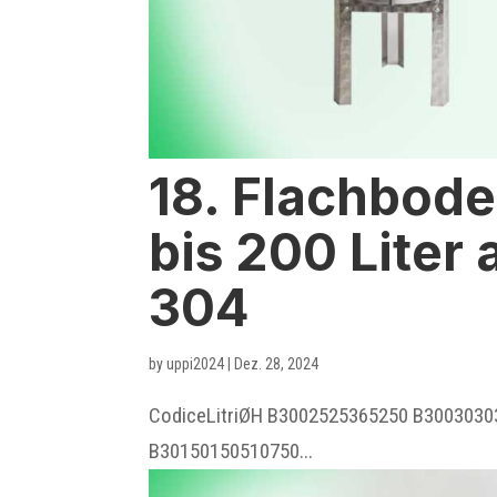
18. Flachbod
bis 200 Liter 
304
by
uppi2024
|
Dez. 28, 2024
CodiceLitriØH B3002525365250 B300303
B30150150510750...