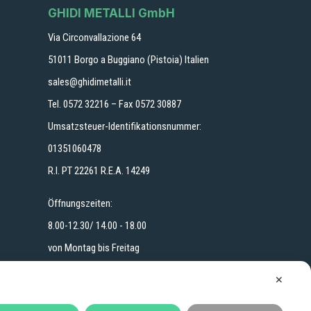
GHIDI METALLI GmbH
Via Circonvallazione 64
51011 Borgo a Buggiano (Pistoia) Italien
sales@ghidimetalli.it
Tel. 0572 32216 – Fax 0572 30887
Umsatzsteuer-Identifikationsnummer:
01351060478
R.I. PT 22261 R.E.A. 14249
Öffnungszeiten:
8.00-12.30/ 14.00 - 18.00
von Montag bis Freitag
✕