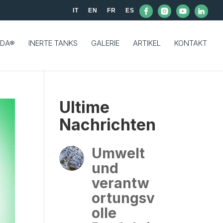
IT
EN
FR
ES
DA®
INERTE TANKS
GALERIE
ARTIKEL
KONTAKT
Ultime
Nachrichten
Umwelt
und
verantw
ortungsv
olle