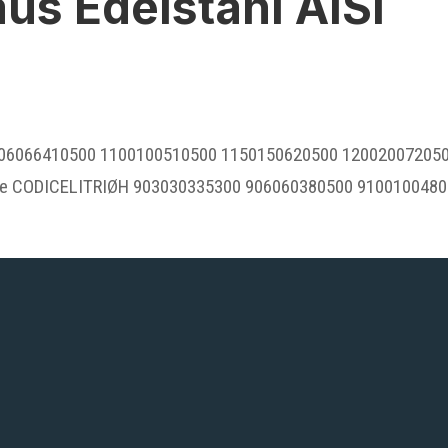
aus Edelstahl AISI
 106066410500 1100100510500 1150150620500 12002007205
be CODICELITRIØH 903030335300 906060380500 910010048