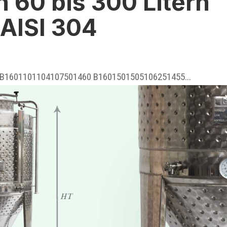
 60 bis 300 Litern
 AISI 304
 B1601101104107501460 B1601501505106251455...