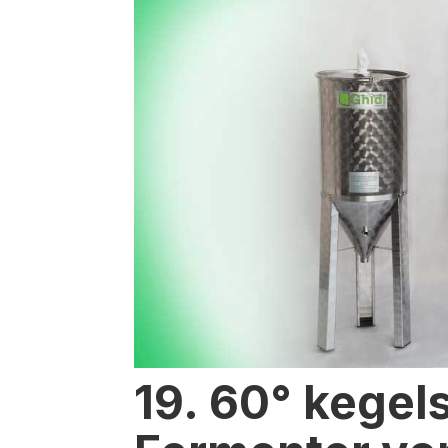
19. 60° kege