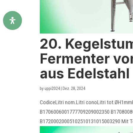
20. Kegelstu
Fermenter von
aus Edelstahl
by
uppi2024
|
Dez. 28, 2024
CodiceLitri nom.Litri conoLitri tot.Ø
B1706006001777709209002350 B1708008
B17200020005102510131015003290 Mit Tem