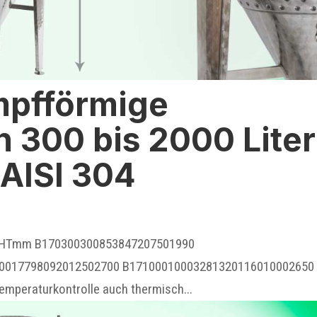
mpfförmige
 300 bis 2000 Liter
 AISI 304
H1mmHTmm B170300300853847207501990
0017798092012502700 B17100010003281320116010002650
peraturkontrolle auch thermisch...