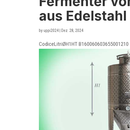
Fermenter von
aus Edelstahl
by
uppi2024
|
Dez. 28, 2024
CodiceLitriØH1HT B160060603655001210