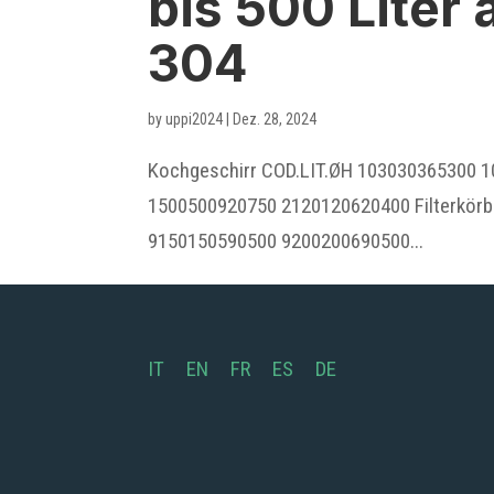
bis 500 Liter 
304
by
uppi2024
|
Dez. 28, 2024
Kochgeschirr COD.LIT.ØH 103030365300
1500500920750 2120120620400 Filterkör
9150150590500 9200200690500...
IT
EN
FR
ES
DE