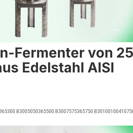
en-Fermenter von 2
aus Edelstahl AISI
0365300 B3005050365500 B3007575365750 B3010010041075