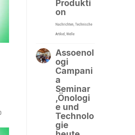
Produkti
on
Nachrichten
,
Technische
Artikel
,
Welle
5
Assoenol
ogi
Campani
a
Seminar
‚Önologi
e und
0
Technolo
gie
heute