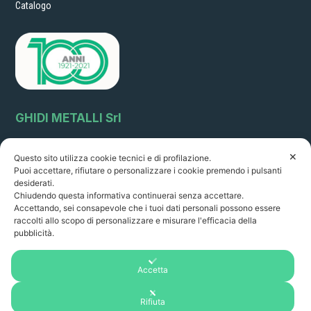
Catalogo
GHIDI METALLI Srl
Via Circonvallazione, 64
✕
Questo sito utilizza cookie tecnici e di profilazione.
51011 Borgo a Buggiano (Pistoia) Italia sales@ghidimetalli.it
Puoi accettare, rifiutare o personalizzare i cookie premendo i pulsanti
Tel . 0572 32216 - Fax 0572 30887
desiderati.
P.Iva: 01351060478
Chiudendo questa informativa continuerai senza accettare.
R.I. PT 22261 R.E.A 14249
Accettando, sei consapevole che i tuoi dati personali possono essere
raccolti allo scopo di personalizzare e misurare l'efficacia della
Orario di apertura:
pubblicità.
8.00-12.30/ 14.00 - 18.00
da lunedì a venerdì
Accetta
Rifiuta