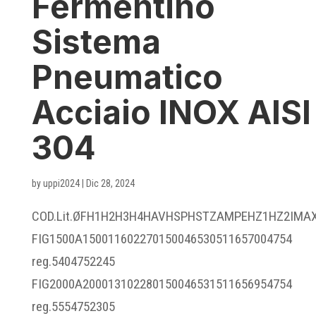
Fermentino
Sistema
Pneumatico
Acciaio INOX AISI
304
by
uppi2024
|
Dic 28, 2024
COD.Lit.ØFH1H2H3H4HAVHSPHSTZAMPEHZ1HZ2IMA
FIG1500A150011602270150046530511657004754
reg.5404752245
FIG2000A200013102280150046531511656954754
reg.5554752305