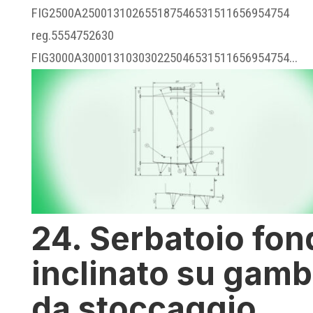
FIG2500A250013102655187546531511656954754
reg.5554752630
FIG3000A300013103030225046531511656954754...
24. Serbatoio fon
inclinato su gam
da stoccaggio