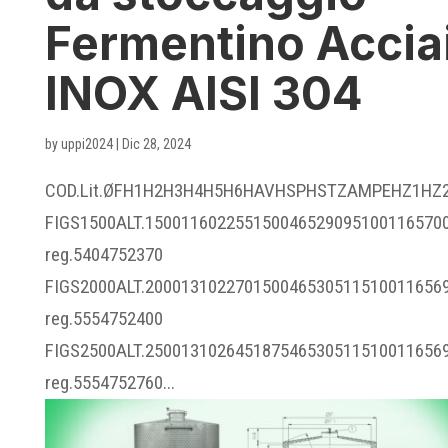
Fermentino Accia
INOX AISI 304
by
uppi2024
|
Dic 28, 2024
COD.Lit.ØFH1H2H3H4H5H6HAVHSPHSTZAMPEHZ1HZ
FIGS1500ALT.150011602255150046529095100116570
reg.5404752370
FIGS2000ALT.200013102270150046530511510011656
reg.5554752400
FIGS2500ALT.250013102645187546530511510011656
reg.5554752760...