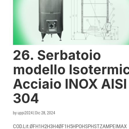
26. Serbatoio
modello Isotermi
Acciaio INOX AISI
304
by
uppi2024
|
Dic 28, 2024
COD.Lit.ØFH1H2H3H4ØF1H5HPOHSPHSTZAMPEIMAX