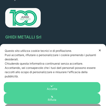
GHIDI METALLI Srl
Via Circonvallazione, 64
✕
Questo sito utilizza cookie tecnici e di profilazione.
51011 Borgo a Buggiano (Pistoia) Italia sales@ghidimetalli.it
Puoi accettare, rifiutare o personalizzare i cookie premendo i pulsanti
Tel . 0572 32216 - Fax 0572 30887
desiderati.
P.Iva: 01351060478
Chiudendo questa informativa continuerai senza accettare.
R.I. PT 22261 R.E.A 14249
Accettando, sei consapevole che i tuoi dati personali possono essere
raccolti allo scopo di personalizzare e misurare l'efficacia della
Orario di apertura:
pubblicità.
8.00-12.30/ 14.00 - 18.00
da lunedì a venerdì
Accetta
Rifiuta