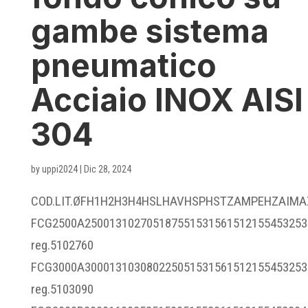
gambe sistema
pneumatico
Acciaio INOX AISI
304
by
uppi2024
|
Dic 28, 2024
COD.LIT.ØFH1H2H3H4HSLHAVHSPHSTZAMPEHZAIMA
FCG2500A250013102705187551531561512155453253
reg.5102760
FCG3000A300013103080225051531561512155453253
reg.5103090