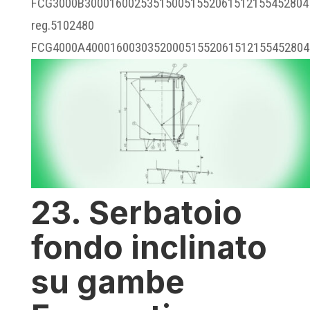
FCG3000B300016002535150051552061512155452804
reg.5102480
FCG4000A400016003035200051552061512155452804.
23. Serbatoio
fondo inclinato
su gambe