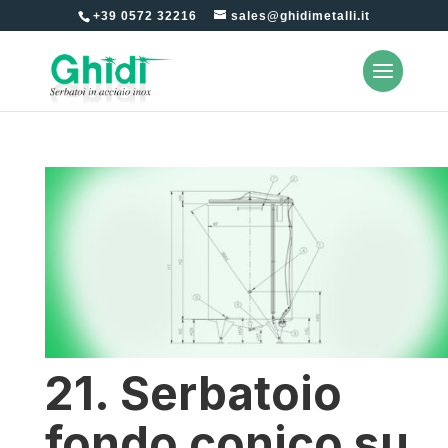
+39 0572 32216
sales@ghidimetalli.it
21. Serbatoio
fondo conico su