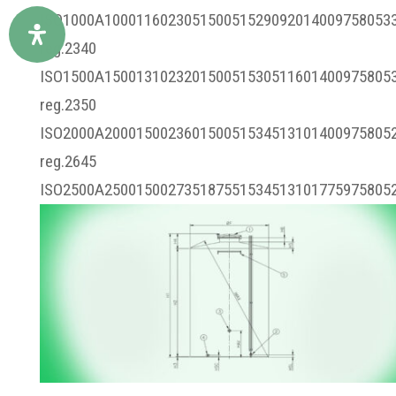
ISO1000A100011602305150051529092014009758053
reg.2340
ISO1500A150013102320150051530511601400975805
reg.2350
ISO2000A200015002360150051534513101400975805
reg.2645
ISO2500A25001500273518755153451310177597580528