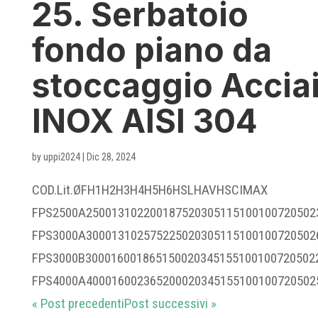
25. Serbatoio
fondo piano da
stoccaggio Accia
INOX AISI 304
by
uppi2024
|
Dic 28, 2024
COD.Lit.ØFH1H2H3H4H5H6HSLHAVHSCIMAX
FPS2500A250013102200187520305115100100720502
FPS3000A300013102575225020305115100100720502
FPS3000B300016001865150020345155100100720502
FPS4000A4000160023652000203451551001007205025
« Post precedenti
Post successivi »