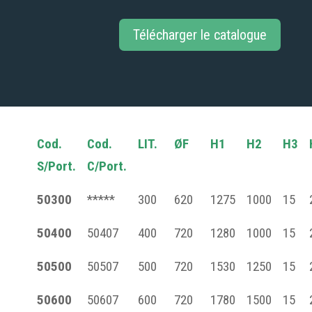
Télécharger le catalogue
Cod.
Cod.
LIT.
ØF
H1
H2
H3
S/Port.
C/Port.
50300
*****
300
620
1275
1000
15
50400
50407
400
720
1280
1000
15
50500
50507
500
720
1530
1250
15
50600
50607
600
720
1780
1500
15