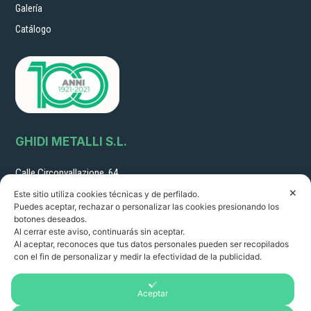
Galería
Catálogo
GHIDI METALLI S.L.
Calle Circonvallazione, 64
51011 Borgo a Buggiano (Pistoia) Italia sales@ghidimetalli.it
✕
Este sitio utiliza cookies técnicas y de perfilado.
Tel. 0572 32216 - Fax 0572 30887
Puedes aceptar, rechazar o personalizar las cookies presionando los
N.º de IVA: 01351060478
botones deseados.
R.I. PT 22261 R.E.A. 14249
Al cerrar este aviso, continuarás sin aceptar.
Al aceptar, reconoces que tus datos personales pueden ser recopilados
Horario de apertura:
con el fin de personalizar y medir la efectividad de la publicidad.
8.00-12.30/ 14.00 - 18.00
de lunes a viernes
Aceptar