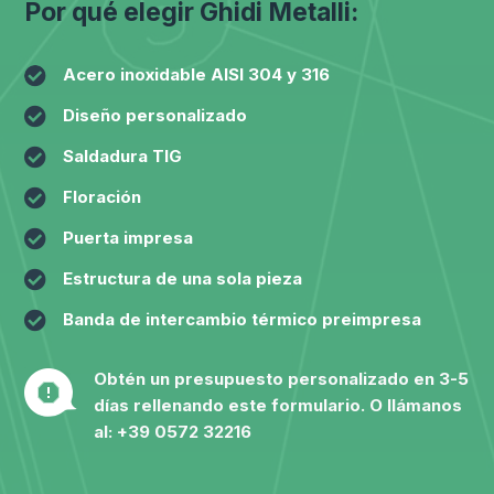
Por qué elegir Ghidi Metalli:

Acero inoxidable AISI 304 y 316

Diseño personalizado

Saldadura TIG

Floración

Puerta impresa

Estructura de una sola pieza

Banda de intercambio térmico preimpresa
Obtén un presupuesto personalizado en 3-5
días rellenando este formulario. O llámanos
al:
+39 0572 32216