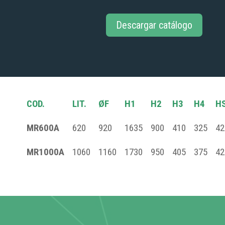
Descargar catálogo
COD.
LIT.
ØF
H1
H2
H3
H4
H
MR600A
620
920
1635
900
410
325
42
MR1000A
1060
1160
1730
950
405
375
42