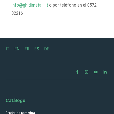
info@ghidimetalli.it
o por teléfono en el 0572
32216
IT
EN
FR
ES
DE
Catálogo
Depósitos para
vino