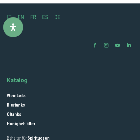
IT
EN
FR
ES
DE
Katalog
Weint
anks
Biertanks
Öltanks
Honigbeh älter
Behälter für
Spirituosen