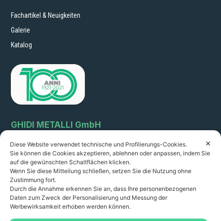
Fachartikel & Neuigkeiten
Galerie
Katalog
GHIDI METALLI GmbH
✕
Diese Website verwendet technische und Profilierungs-Cookies.
Via Circonvallazione 64
Sie können die Cookies akzeptieren, ablehnen oder anpassen, indem Sie
51011 Borgo a Buggiano (Pistoia) Italien sales@ghidimetalli.it
auf die gewünschten Schaltflächen klicken.
Tel. 0572 32216 – Fax 0572 30887
Wenn Sie diese Mitteilung schließen, setzen Sie die Nutzung ohne
Umsatzsteuer-Identifikationsnummer: 01351060478
Zustimmung fort.
R.I. PT 22261 R.E.A. 14249
Durch die Annahme erkennen Sie an, dass Ihre personenbezogenen
Daten zum Zweck der Personalisierung und Messung der
Öffnungszeiten:
Werbewirksamkeit erhoben werden können.
8.00-12.30/ 14.00 - 18.00
von Montag bis Freitag