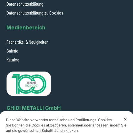
Datenschutzerklärung
Datenschutzerklärung zu Cookies
Medienbereich
Fachartikel & Neuigkeiten
Galerie
Katalog
GHIDI METALLI GmbH
✕
Diese Website verwendet technische und Profilierungs-Cookies.
Via Circonvallazione 64
Sie können die Cookies akzeptieren, ablehnen oder anpassen, indem Sie
51011 Borgo a Buggiano (Pistoia) Italien sales@ghidimetalli.it
auf die gewünschten Schaltflächen klicken.
Tel. 0572 32216 – Fax 0572 30887