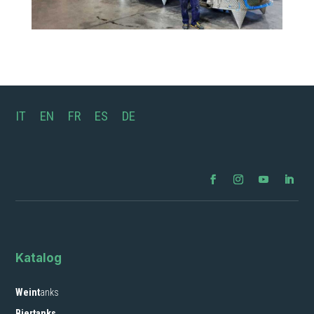
IT
EN
FR
ES
DE
Katalog
Weint
anks
Biertanks