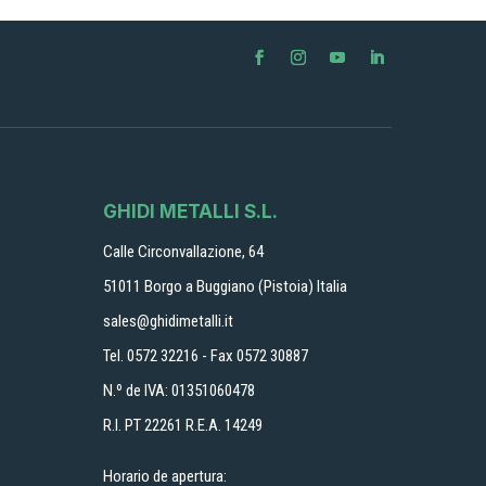
GHIDI METALLI S.L.
Calle Circonvallazione, 64
51011 Borgo a Buggiano (Pistoia) Italia
sales@ghidimetalli.it
Tel. 0572 32216 - Fax 0572 30887
N.º de IVA: 01351060478
R.I. PT 22261 R.E.A. 14249
Horario de apertura: